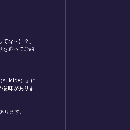
ってな～に？」
順を追ってご紹
uicide）」に
の意味がありま
があります。