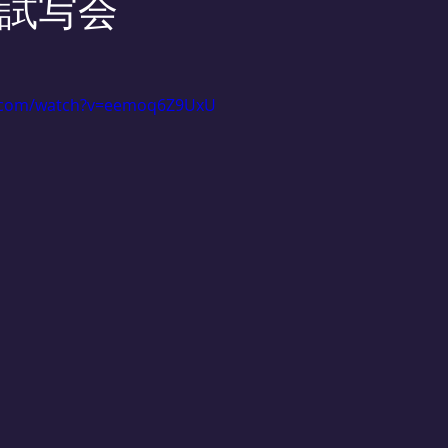
試写会
e.com/watch?v=eemoq6Z9UxU