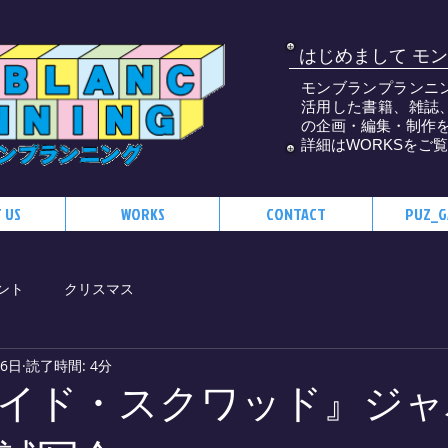
はじめまして
モン
モンブランプランニ
活用した書籍、雑誌
の企画・編集・制作
詳細はWORKSをご
 US
WORKS
CONTACT
PUZ_G
ント
クリスマス
26日
読了時間: 4分
イド・スクワッド』ジャ